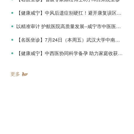
【健康咸宁】中风后遗症别硬扛！避开康复误区，科学恢复
以精准审计 护航医院高质量发展--咸宁市中医医院召开审计委员会工作会议
【名医坐诊】7月24日（本周五）武汉大学中南医院肖伟教授（耳鼻咽喉头颈外科）来院坐诊
【健康咸宁】中西医协同科学备孕 助力家庭收获健康好孕
更多
科室导航