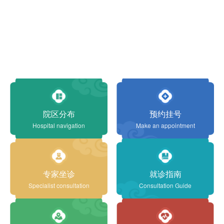
院区分布
预约挂号
Hospital navigation
Make an appointment
专家坐诊
就诊指南
Specialist consultation
Consultation Guide