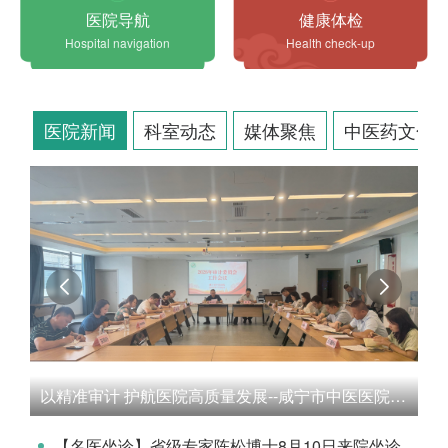
医院导航
健康体检
Hospital navigation
Health check-up
医院新闻
科室动态
媒体聚焦
中医药文化
年
以精准审计 护航医院高质量发展--咸宁市中医医院召开审计委员会工作会议
【名医坐诊】省级专家陈松博士8月10日来院坐诊