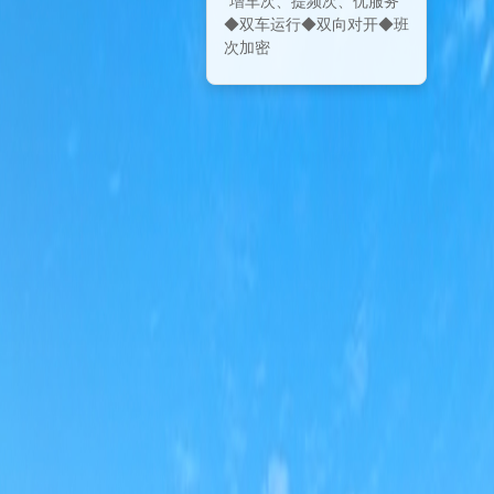
◆双车运行◆双向对开◆班
次加密