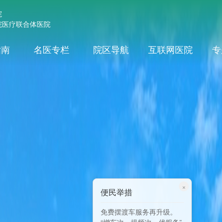
院
院医疗联合体医院
指南
名医专栏
院区导航
互联网医院
专
×
便民举措
免费摆渡车服务再升级。
“增车次、提频次、优服务”