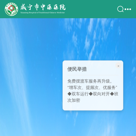
×
便民举措
免费摆渡车服务再升级。
“增车次、提频次、优服务”
◆双车运行◆双向对开◆班
次加密