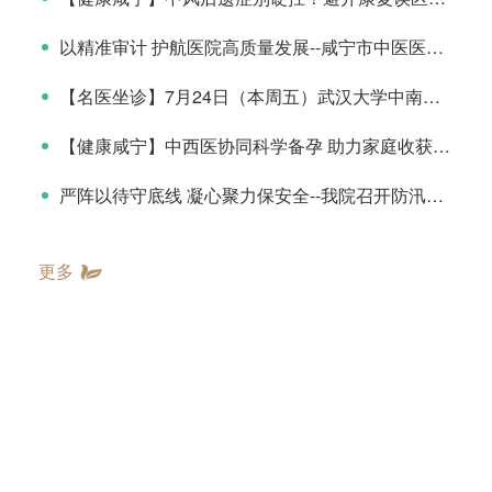
以精准审计 护航医院高质量发展--咸宁市中医医院召开审计委员会工作会议
【名医坐诊】7月24日（本周五）武汉大学中南医院肖伟教授（耳鼻咽喉头颈外科）来院坐诊
【健康咸宁】中西医协同科学备孕 助力家庭收获健康好孕
严阵以待守底线 凝心聚力保安全--我院召开防汛防台风工作专题部署
更多
科室导航