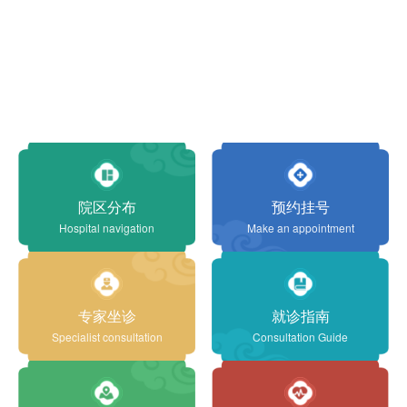
院区分布
预约挂号
Hospital navigation
Make an appointment
专家坐诊
就诊指南
Specialist consultation
Consultation Guide