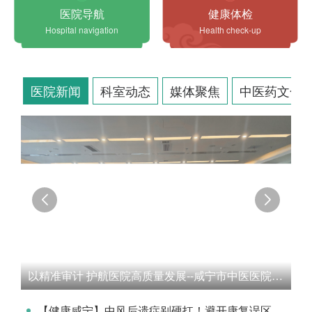
医院导航
健康体检
Hospital navigation
Health check-up
医院新闻
科室动态
媒体聚焦
中医药文化
年
以精准审计 护航医院高质量发展--咸宁市中医医院召开审计委员会工作会议
【健康咸宁】中风后遗症别硬扛！避开康复误区，科学恢复